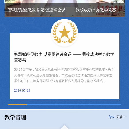
智慧赋能促教改 以赛促建铸金课 —— 我校成功举办教学竞赛与...
智慧赋能促教改 以赛促建铸金课 —— 我校成功举办教学
竞赛与...
5月27日下午，我校在大珠山校区恒德楼五楼会议室举办智慧赋能・教学
竞赛与一流课程建设专题报告会。本次会议特邀请南方医科大学教学发
展中心主任、教务部副部长张春辉教授作专题辅导，副校长杜培...
2026-05-29
教学管理
更多+