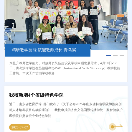
精研教学技能 赋能教师成长 青岛滨海学院成功举办ISW教学技能工作...
我校获省民办高校青年教师教学大赛双一等奖
筑牢安全防线 护航实践育人——我校召开实践教学安全工作专题会议
为提升教师教学能力、对接师资队伍建设及学校申硕发展需求，4月10日-12
为进一步强化实践教学安全管理，提升师生安全防范意识，确保新学期各项实
12月20日，由山东省民办教育协会主办的第九届山东省民办高校青年教师教学
日，青岛滨海学院在昌德楼举办ISW（Instructional Skills Workshop）教学技能
践教学工作平稳有序开展，3月7日下午，我校在行政楼会议室隆重召开了学期
大赛圆满落幕。青岛滨海学院两名教师参赛，均获本科文科思政组一等奖，学
工作坊。本次工作坊由学校教务...
初实践教学安全工作专题会议。副...
校成为本届大赛该组别中唯一一所...
我校新增4个省级特色学院
近日，山东省教育厅等5部门发布了《关于公布2025年山东省特色学院和拔尖创
新人才培养项目名单的通知》，我校申报的齐鲁文化国际传播学院、数智健康护
理学院获批省级专业特色学院，...
2026-07-07