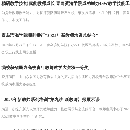
精研教学技能 赋能教师成长 青岛滨海学院成功举办ISW教学技能
为提升教师教学能力、对接师资队伍建设及学校申硕发展需求，4月10日-12日，青岛滨海学院在昌德楼
作坊。本次工作坊...
青岛滨海学院顺利举行“2025年新教师培训总结会”
2025年12月24日下午14：20，青岛滨海学院在小珠山校区昌德楼302教室举行了
会场进行线上同步直播。...
我校获省民办高校青年教师教学大赛双一等奖
12月20日，由山东省民办教育协会主办的第九届山东省民办高校青年教师教学大赛
校成为本届大赛该组别...
“2025年新教师系列培训”第九讲-新教师汇报展示课
为进一步提升新入职教师的教学能力，搭建展示与交流的平台，教师发展中心于2025年
A524教室同步举办了“新教...