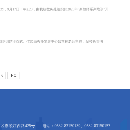
月17日下午2:20，由我校教务处组织的2025年“新教师系列培训”开
教师暑期培训结业仪式。仪式由教师发展中心郑立楠老师主持，副校长翟明
6
下页
区嘉陵江西路425号
电话：0532-83150139、0532-83150157