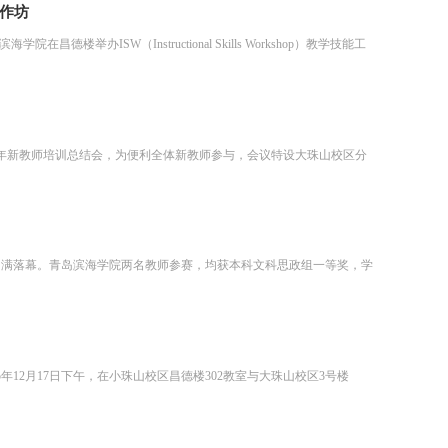
工作坊
举办ISW（Instructional Skills Workshop）教学技能工
2025年新教师培训总结会，为便利全体新教师参与，会议特设大珠山校区分
圆满落幕。青岛滨海学院两名教师参赛，均获本科文科思政组一等奖，学
12月17日下午，在小珠山校区昌德楼302教室与大珠山校区3号楼