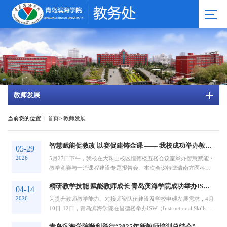
教师发展
当前您的位置：
首页
>
教师发展
智慧赋能促教改 以赛促建铸金课 —— 我校成功举办教学竞赛与一流课程建设专题报告...
05-29
2026
5月27日下午，我校在大珠山校区恒德楼五楼会议室举办智慧赋能・
教学竞赛与一流课程建设专题报告会。本次会议特邀请南方医科大
学教学发展中心主任、教务部副部长张春辉教...
精研教学技能 赋能教师成长 青岛滨海学院成功举办ISW教学技能工作坊
04-14
2026
为提升教师教学能力、对接师资队伍建设及学校申硕发展需求，4月
10日-12日，青岛滨海学院在昌德楼举办ISW（Instructional Skills
Workshop）教学技能工作坊。本次工作坊...