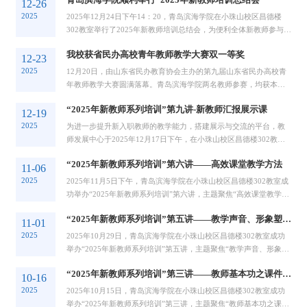
青岛滨海学院顺利举行“2025年新教师培训总结会”
12-26
2025
2025年12月24日下午14：20，青岛滨海学院在小珠山校区昌德楼
302教室举行了2025年新教师培训总结会，为便利全体新教师参与，
会议特设大珠山校区分会场进行线上同步直播。...
我校获省民办高校青年教师教学大赛双一等奖
12-23
2025
12月20日，由山东省民办教育协会主办的第九届山东省民办高校青
年教师教学大赛圆满落幕。青岛滨海学院两名教师参赛，均获本科
文科思政组一等奖，学校成为本届大赛该组别...
“2025年新教师系列培训”第九讲-新教师汇报展示课
12-19
2025
为进一步提升新入职教师的教学能力，搭建展示与交流的平台，教
师发展中心于2025年12月17日下午，在小珠山校区昌德楼302教室
与大珠山校区3号楼A524教室同步举办了“新教...
“2025年新教师系列培训”第六讲——高效课堂教学方法
11-06
2025
2025年11月5日下午，青岛滨海学院在小珠山校区昌德楼302教室成
功举办“2025年新教师系列培训”第六讲，主题聚焦“高效课堂教学方
法”。本次培训由建筑工程学院郜丽波老...
“2025年新教师系列培训”第五讲——教学声音、形象塑造与语言表达
11-01
2025
2025年10月29日，青岛滨海学院在小珠山校区昌德楼302教室成功
举办“2025年新教师系列培训”第五讲，主题聚焦“教学声音、形象塑
造与语言表达”。本次培训由教师发展中心...
“2025年新教师系列培训”第三讲——教师基本功之课件制作及板书设计
10-16
2025
2025年10月15日，青岛滨海学院在小珠山校区昌德楼302教室成功
举办“2025年新教师系列培训”第三讲，主题聚焦“教师基本功之课件