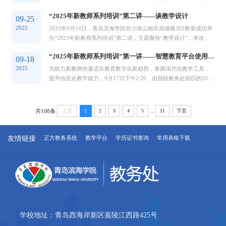
制作及板书设计”。本次培训的主讲人是财...
“2025年新教师系列培训”第二讲——谈教学设计
09-25
2025
2025年9月24日，青岛滨海学院在小珠山校区昌德楼302教室成功举
办“2025年新教师系列培训”第二讲，主题聚焦“教学设计”。本次培
训旨在帮助新教师夯实教学设计基础，优...
“2025年新教师系列培训”第一讲——智慧教育平台使用培训
09-18
2025
为助力新教师快速适应教育数字化新趋势，掌握现代化教学工具，
提升信息化教学能力，9月17日下午2:20，由我校教务处组织的2025
年“新教师系列培训”开班第一讲在小珠山校...
...
共108条
上页
1
2
3
4
5
11
下页
友情链接
正方教务系统
教学平台
学历证书查询
常用表格下载
学校地址：青岛西海岸新区嘉陵江西路425号