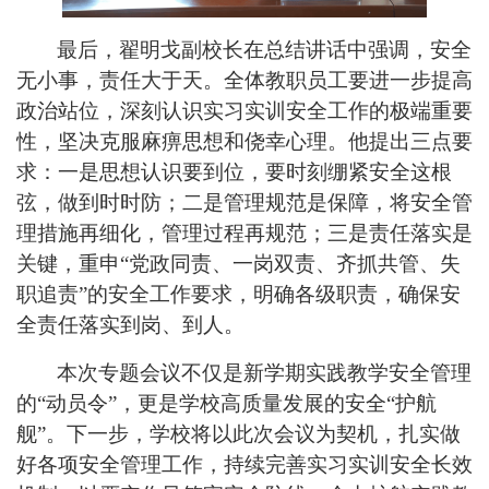
最后，翟明戈
副校长在总结讲话中强调，安全
无小事，责任大于天。全体教职员工要进一步提高
政治站位，深刻认识
实习实训
安全工作的极端重要
性，坚决克服麻痹思想和侥幸心理。
他
提出三点要
求：一是思想认识
要到位
，
要
时刻绷紧安全这根
弦
，
做到时时防
；二是
管理规范是保障
，将安全管
理
措施再细化，管理过程再规范
；三是
责任落实是
关键
，重申
“党政同责、一岗双责、齐抓共管、失
职追责”的安全工作要求，明确
各级
职责，确保安
全责任落实到岗、到人。
本次
专题
会议不仅是新学期
实践教学
安全
管理
的
“动员令”，更是学校高质量发展的
安全
“护航
舰”。
下一步，
学校将以此次会议为契机，
扎实做
好各项安全管理工作
，持续完善
实习
实训安全长效