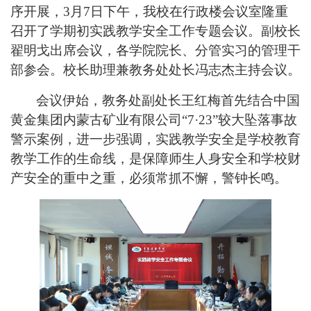
序开展，
3月
7
日下午，我校在行政楼会议室隆重
召开了学期初
实践教学
安全工作
专题
会议。副校长
翟明戈出席会议
，
各学院院长、
分管
实习的管理干
部参会。
校长助理兼教务处处长冯志杰主持会议。
会议伊始，
教务处副处长王红梅
首先
结合
中国
黄金集团内蒙古矿业有限公司
“7·23”较大坠落事故
警示
案例，进一步
强调，
实践教学
安全是学校教育
教学工作的生命线，是保障师生人身安全和学校财
产安全的重中之重，必须常抓不懈，警钟长鸣。