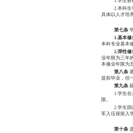
1.学生
2.本科
具体以人才培
第七条
学
1.基本
本科专业基本
2.弹性
业年限为三年的
本修业年限为五
第八条
基
提前毕业，但
第九条
1.学生
限。
2.学生
军入伍保留入
第十条