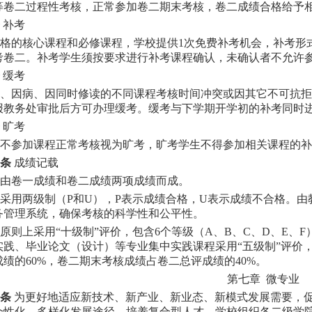
等卷二过程性考核，正常参加卷二期末考核，卷二成绩合格给予
补考
格的核心课程和必修课程，学校提供1次免费补考机会，补考形
考卷二。补考学生须按要求进行补考课程确认，未确认者不允许
缓考
、因病、因同时修读的不同课程考核时间冲突或因其它不可抗拒
报教务处审批后方可办理缓考。缓考与下学期开学初的补考同时
旷考
不参加课程正常考核视为旷考，旷考学生不得参加相关课程的补
条
成绩记载
由卷一成绩和卷二成绩两项成绩而成。
采用两级制（P和U），P表示成绩合格，U表示成绩不合格。
务管理系统，确保考核的科学性和公平性。
原则上采用“十级制”评价，包含6个等级（A、B、C、D、E、F
实践、毕业论文（设计）等专业集中实践课程采用“五级制”评价，
绩的60%，卷二期末考核成绩占卷二总评成绩的40%。
第七章 微专业
条
为更好地适应新技术、新产业、新业态、新模式发展需要，
个性化、多样化发展途径，培养复合型人才，学校组织各二级学