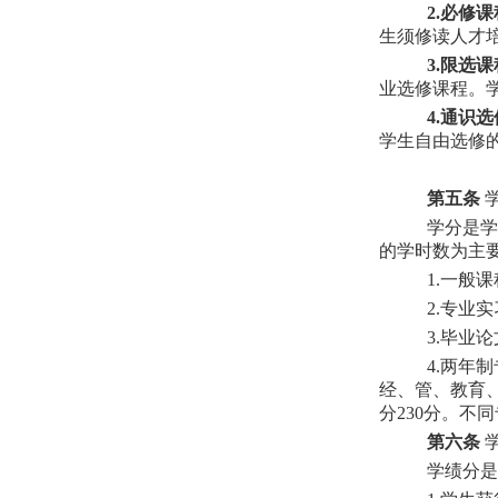
2.必修
生须修读人才
3.限选
业选修课程。
4.通识
学生自由选修
第五条
学分是学
的学时数为主要
1.一般
2.专业
3.毕业
4.两年
经、管、教育、
分230分。不
第六条
学绩分是