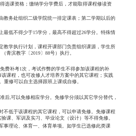
得选课资格；缴纳学分学费后，才能取得课程修读资
，由教务处组织二级学院统一排定课表；第二学期以后的
上最低不得少于15学分，最高不得超过26学分。特殊情
制定教学执行计划，课程开课部门负责组织课源，学生所
青滨教字〔2019〕88号）执行。
免费补考1次，考试作弊的学生不得参加该课程的补
修该课程，也可改修人才培养方案中的其它课程；实践
。重修可以自主选择跟班上课或自修。
准后,可以免修相应学分。免修学分须以其它学分替代，
学时不低于该课程的其它课程，可以申请免修。免修课程
实验课、军训及实习、毕业论文（设计）等不得免修。
、军事理论、体育一、体育单项。如学生已选修此类课