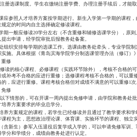
注册选课制度。学生在缴纳注册学费、办理注册手续后，才能取
选课应参照人才培养方案按学期进行。新生入学第一学期的课程
在规定的时间内自主选择确定修读课程。
每学期一般应修读20学分左右（不含重修和辅修选课学分），原则
人提出申请，经学院审批后报教务处备案。
务处组织安排每学期的选课工作。选课由教务处牵头，专业学院
实施。具体根据《青岛滨海学院学分制选课管理办法（修订）》（
重修
修读的核心课程、必修课程（实践环节除外），考核不合格的可
考或补考不合格的应进行重修；选修课程考核不合格的，可以重
格的，应进行重修。课程考核合格但对成绩不满意的可以重修1次
免修
以下情形的，可在开课一周内提出免修申请，由学院和教务处批
才培养方案要求的毕业总学分。
才培养方案规定的课程，若学生已经修读并且通过了教学要求和
学课程为主，思想政治理论课、体育课、实验环节的课程、独立
生（含新生）参军入伍退役后复学或入学的，可以申请免修军训
得学分和学绩分，成绩由教务处进行认定。