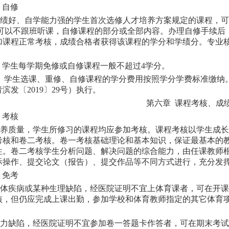
自修
绩好、自学能力强的学生首次选修人才培养方案规定的课程，可
,可以不跟班听课，自修课程的部分或全部内容。办理自修手续后
加课程正常考核，成绩合格者获得该课程的学分和学绩分。专业
学生每学期免修或自修课程一般不超过4学分。
学生选课、重修、自修课程的学分费用按照学分学费标准缴纳
滨发〔2019〕29号）执行。
第六章 课程考核、成
考核
养质量，学生所修习的课程均应参加考核。课程考核以学生成长为
考核和卷二考核。卷一考核基础理论和基本知识，保证最基本的
性。卷二考核学生分析问题、解决问题的综合能力，由任课教师
际操作、提交论文（报告）、提交作品等不同方式进行，充分发
免考
体疾病或某种生理缺陷，经医院证明不宜上体育课者，可在开课
核，但仍应完成上课出勤，参加学校和体育教师指定的其它体育
力缺陷，经医院证明不宜参加卷一答题卡作答者，可在期末考试