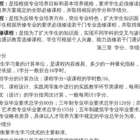
课程：
是指根据专业培养目标和基本培养规格，要求学生必须修读
培养方案规定的全部必修课程，并取得相应的学分和学绩分。
课程：
是指为反映专业培养方向，突出专业特色，扩大学生知识面
学生根据所修专业的要求必须修读若干门专业选修课程，并取得
选修课程：
是指为了扩大学生的知识面，实现不同学科的交叉与渗
的通识教育选修课程。学生可根据个人兴趣、能力选修若干门通
第三章 学分、学绩
学分
生学习量的计算单位，是课程内容难易、多少的一种量化指标，
依据，1学分一般折合16学时。
课程学分的计算办法：课程学分=该课程的学时数/16。
实习、课程设计、实践周等集中进行的实践教学环节类课程，每周
论文（设计）的学分按周次计算，一般每周计1学分。
制专业毕业要求总学分80分；三年制专业毕业要求总学分120分；
艺术类专业毕业要求总学分155分；五年制建筑学专业毕业要求
同专业略有差异，具体以人才培养方案中规定的毕业总学分为准。
学绩分
衡量学生学习优劣的主要标准。