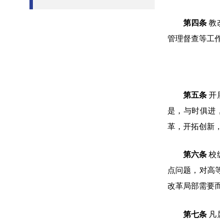
第四条
教
管理督查等工
第五条
开
是，与时俱进
革，开拓创新
第六条
校
点问题，对高
改革局部需要
第七条
凡