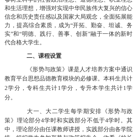
和生活理想，增强对实现中华民族伟大复兴的信心
信念和历史责任感以及国家大局观念，全面拓展能
力，提高综合素质，
成为
“
开拓、勤奋、坦诚、务
实
”和“
明德、践行、善事、创新
”融于一体的新时
代合格大学生。
二、课程
设置
《形势与政策》课是人才培养方案中通识
教育平台思想品德教育模块的必修课
。本科生共计
2学分
，
专科生共计
1学分
，专升本学生共计
1学
分
。
大一、大二学生每学期安排
《
形势与政
策
》
理论部分
4学时和实践部分不低于4学时。
其
中，理论
部分
由任课教师
讲授
，实践
部分
由各学院