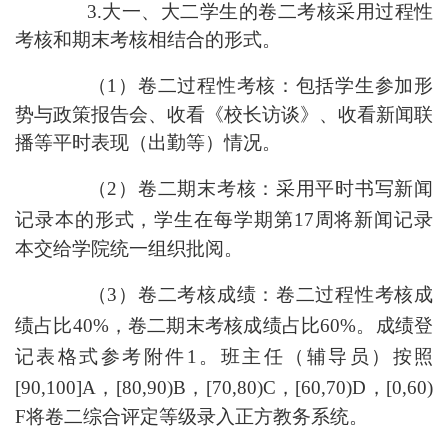
3.
大一、大二学生的
卷二
考核
采用过程性
考核和期末考核相结合的形式。
（
1）卷二过程性考核
：
包括学生参加形
势与政策报告会、收看《校长访谈》、收看新闻联
播等平时表现（出勤
等
）情况。
（
2）卷二期末考核
：
采用
平时
书写新闻
记录本的形式，学生在每学期第
1
7
周将新闻记录
本交给
学院统一组织批阅
。
（
3）卷二考核成绩
：
卷二过程性考核成
绩
占比
40%
，
卷二期末考核成绩
占比
60%。
成绩登
记表格式参考附件
1。班主任（辅导员）
按照
[90,100]A，[80,90)B，[70,80)C，[60,70)D，[
0
,60)
F
将
卷二综合评定等级录入正方教务系统。