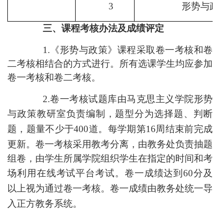
3
形势与政
三、课程考核办法及成绩评定
1.
《
形势与政策
》
课程采取卷一
考核
和卷
二考核相结合的方式进行。
所有选课学生均应参加
卷一考核和卷二考核。
2.卷一
考核
试题库由马克思主义学院
形势
与政策教研室
负责
编制，题型分为选择题、判断
题，题量不少于
400道。每学期第16周结束前完成
更新。卷一考核采用教考分离，
由教务处负责
抽题
组卷
，
由学生所属学院组织学生在指定的时间和考
场利用在线考试平台考试。
卷一成绩达到
60分及
以上视为通过卷一考核。卷一成绩由教务处统一导
入正方教务系统。