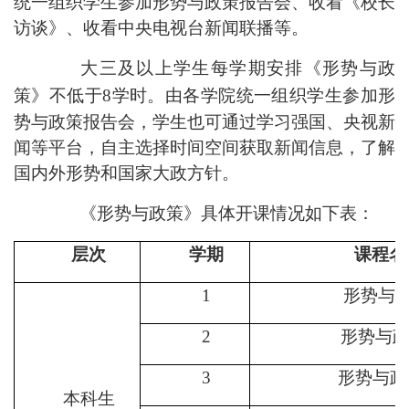
统一
组织
学生参加形势与政策报告会、收看《校长
访谈》、收看中央电视台新闻联播等。
大三及以上学生每学期
安排
《
形势与政
策
》
不低于
8学时。由
各学院统一
组织
学生参加形
势与政策报告会
，
学生
也可通过学习强国、央视新
闻等平台，自主选择时间空间获取新闻信息，了解
国内外形势和国家大政方针
。
《
形势与政策
》
具体开课情况如下表：
层次
学期
课程名
1
形势与
2
形势与
3
形势与政
本科生