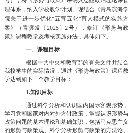
号
）
，
将
《
形势与政策
》
课纳入思想政治理论课管
理体系，纳入学校教学计划。
现结合《青岛滨海学
院关于进一步优化
“五育五化”育人模式的实施方
案》（青滨发
〔
20
25
〕
2
号
），修订
《
形势与政
策
》
课程教学及考核实施办法
，具体如下
。
一、课程目标
根据中共中央和教育部的有关文件并结合
我校学生的实际情况，通过
《
形势与政策
》
课程教
学达到如下三个教学目标：
1.知识目标
通过科学分析和认识
国内国际客观形势
，
学习党和国家对内对外方针政策，
掌握认识形势与
政策问题的基本理论和基础知识，包括马克思主义
的形势与政策观、科学分析形势与政策的方法论、