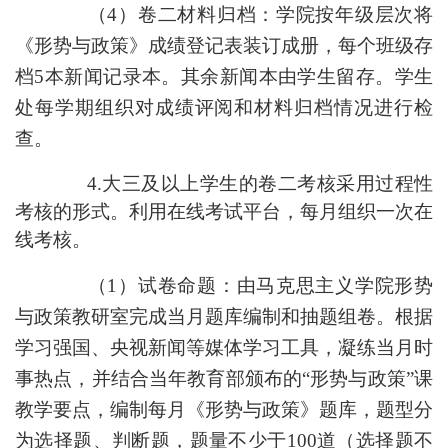
（
4）卷二材料归档：学院按年级层次将
《形势与政策》成绩登记表装订成册，每个班级存
档5本新闻记录本。其余新闻本由学生留存。学生
处每学期组织对成绩评阅和材料归档情况进行检
查。
4
.
大三及以上学生的
卷二
考核
采用
过程性
考核的形式。
利用在线考试平台，每月组织一次在
线考核。
（
1）试卷命题：由马克思主义学院形势
与政策教研室完成当月题库编制和抽题组卷。根据
学习强国、央视新闻等媒体学习工具，凝练当月时
事热点，并结合当年教育部颁布的“形势与政策”课
教学要点，编制每月
《
形势与政策
》
题库，题型分
为选择题、判断题，题量不少于
100道（选择题不