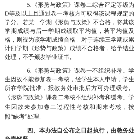
5
.
《
形势与政策
》
课
卷二综合评定等级为
D
等
及以上且通过卷一考核方可取得该课程规定的
学分。
若
某一学期
《
形势与政策
》
不合
格，将其该
学期成绩与后一学期成绩取平均值，若平均值及
格，则视为该学期成绩合格。
对于
连续三学期或累
计四学期
《
形势与政策
》
成绩不合格
者
，给予结业
处理，不予颁发毕业证书。
6
.
《
形势与政策
》
课
卷一
不组织补考。
学
生因
故
不能参加
卷一
考核，经学生本人申请，学生
所在
学院
批准，报教务处审批后方可办理缓考。
《
形势与政策
》
课
卷二考核不组织补考和缓考。学
生因故未参加卷二过程性考核和期末考核，按
照
“缺考”处理。
四
、本办法自公布之日起执行，由教务处