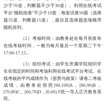
少于70道，判断题不少于30道）。利用在线考试
平台“随机组卷”不少于10套，每套试卷50题（选择
题35道、判断题15道），题目及选择题选项顺序
随机排列。
（
2）考核时间：由教务处在每月初发布
在线考核时间，一般为每月最后一个星期二下午
17:00-17:15。
（
3）组织考试：由学生所属学院组织学
生在指定的时间和考场利用在线考试平台考试。在
线考核的平均成绩作为
《
形势与政策
》
课卷二考核
成绩，
由教务处
按照
[9
0
,100]A，[8
0
,90)B，
[7
0
,80)C，[6
0
,70)D，[
0
,60) F
统一导入正方教务系
统。