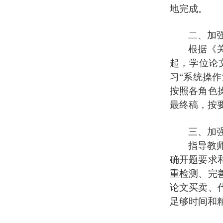
地完成。
二、
加
根据《
起，学位论
习“系统操
按照各角色
最终稿，按
三、加
指导教
确开题要求
重检测、完
论文买卖、
足够时间和